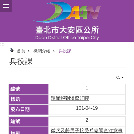
跳到主要內容區塊
:::
:::
首頁
機關介紹
兵役課
兵役課
1
歸鄉報到溫馨叮嚀
101-04-19
2
徵兵及齡男子接受兵籍調查注意事