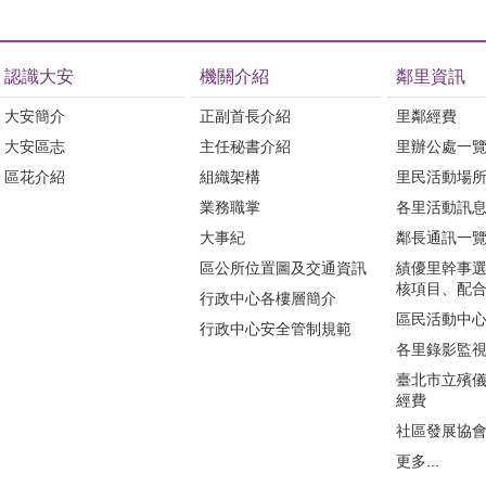
認識大安
機關介紹
鄰里資訊
大安簡介
正副首長介紹
里鄰經費
大安區志
主任秘書介紹
里辦公處一
區花介紹
組織架構
里民活動場
業務職掌
各里活動訊
大事紀
鄰長通訊一
區公所位置圖及交通資訊
績優里幹事
核項目、配
行政中心各樓層簡介
區民活動中
行政中心安全管制規範
各里錄影監
臺北市立殯
經費
社區發展協
更多...