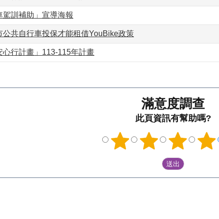
車駕訓補助」宣導海報
公共自行車投保才能租借YouBike政策
心行計畫」113-115年計畫
滿意度調查
此頁資訊有幫助嗎?