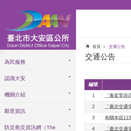
:::
跳到主要內容區塊
:::
首頁
交通公告
:::
交通公告
為民服務
認識大安
編號
機關介紹
1
「毒駕零容
2
「臺北交通安
鄰里資訊
3
有關本區11
防災救災資訊網（The
4
「臺北交通安