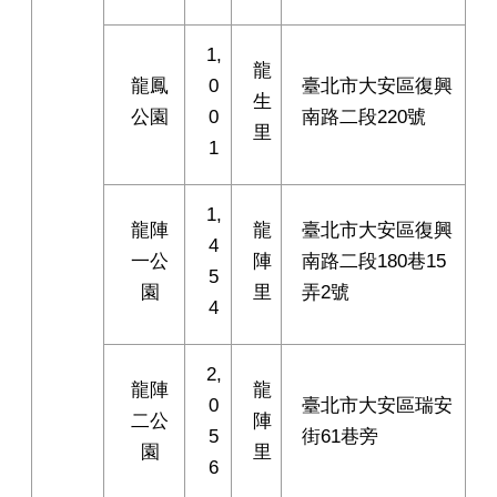
1,
龍
龍鳳
0
臺北市大安區復興
生
公園
0
南路二段220號
里
1
1,
龍陣
龍
臺北市大安區復興
4
一公
陣
南路二段180巷15
5
園
里
弄2號
4
2,
龍陣
龍
0
臺北市大安區瑞安
二公
陣
5
街61巷旁
園
里
6