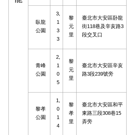
3,
黎
臺北市大安區卧龍
臥龍
1
元
街118巷及辛亥路3
公園
3
里
段交叉口
3
2,
黎
青峰
1
臺北市大安區辛亥
元
公園
0
路3段239號旁
里
5
1,
黎
臺北市大安區和平
黎孝
0
孝
東路三段308巷15
公園
1
里
弄旁
4