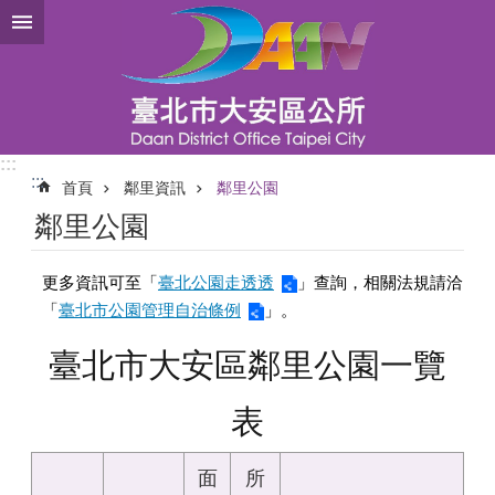
跳到主要內容區塊
:::
:::
首頁
鄰里資訊
鄰里公園
鄰里公園
更多資訊可至「
臺北公園走透透
」查詢，相關法規請洽
「
臺北市公園管理自治條例
」。
臺北市大安區鄰里公園一覽
表
面
所