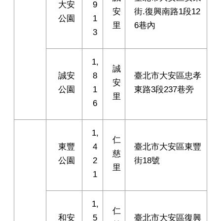
大安
9
安
街.復興南路1段12
公園
1
里
6巷內
3
1,
誠
誠安
8
臺北市大安區忠孝
安
公園
1
東路3段237巷旁
里
6
1,
仁
東豐
4
臺北市大安區東豐
慈
公園
2
街18號
里
1
1,
仁
和安
5
臺北市大安區復興