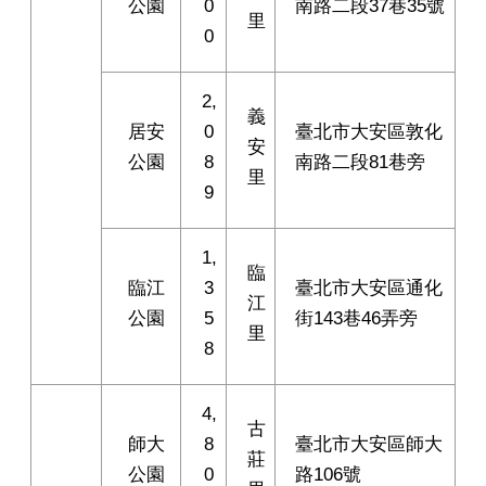
公園
0
南路二段37巷35號
里
0
2,
義
居安
0
臺北市大安區敦化
安
公園
8
南路二段81巷旁
里
9
1,
臨
臨江
3
臺北市大安區通化
江
公園
5
街143巷46弄旁
里
8
4,
古
師大
8
臺北市大安區師大
莊
公園
0
路106號