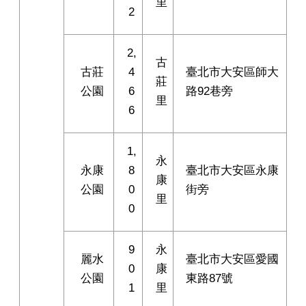
里
2
2,
古
古莊
4
臺北市大安區師大
莊
公園
6
路92巷旁
里
6
1,
永
永康
8
臺北市大安區永康
康
公園
0
街旁
里
0
9
永
麗水
臺北市大安區愛國
0
康
公園
東路87號
1
里