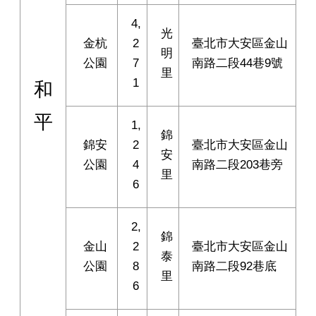
4,
光
金杭
2
臺北市大安區金山
明
公園
7
南路二段44巷9號
里
1
和
平
1,
錦
錦安
2
臺北市大安區金山
安
公園
4
南路二段203巷旁
里
6
2,
錦
金山
2
臺北市大安區金山
泰
公園
8
南路二段92巷底
里
6