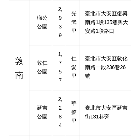
2,
光
臺北市大安區復興
瑠公
9
武
南路1段135巷與大
公園
3
里
安路1段路口
9
1,
仁
臺北市大安區敦化
敦
敦仁
7
愛
南路一段236巷26
公園
5
南
里
號
7
2,
華
延吉
2
臺北市大安區延吉
聲
公園
8
街131巷旁
里
4