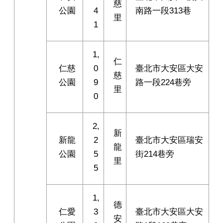
慈
公園
4
南路一段313巷
里
1
1,
仁
仁慈
0
臺北市大安區大安
慈
公園
9
路一段224巷旁
里
0
2,
新
新龍
2
臺北市大安區瑞安
龍
公園
5
街214巷旁
里
5
1,
德
仁愛
3
臺北市大安區大安
安