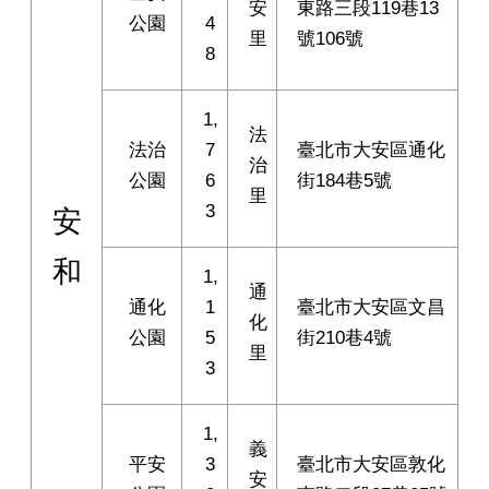
安
東路三段119巷13
公園
4
里
號106號
8
1,
法
法治
7
臺北市大安區通化
治
公園
6
街184巷5號
里
3
安
和
1,
通
通化
1
臺北市大安區文昌
化
公園
5
街210巷4號
里
3
1,
義
平安
3
臺北市大安區敦化
安