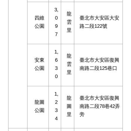
3,
龍
四維
0
臺北市大安區大安
雲
公園
9
路二段122號
里
7
1,
龍
安東
6
臺北市大安區復興
雲
公園
3
南路二段125巷口
里
0
1,
龍
臺北市大安區復興
龍圖
2
圖
南路二段78巷42弄
公園
3
里
旁
4