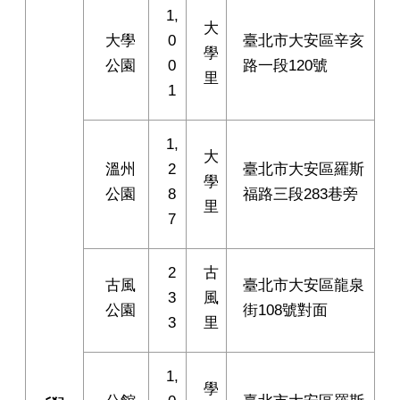
1,
大
大學
0
臺北市大安區辛亥
學
公園
0
路一段120號
里
1
1,
大
溫州
2
臺北市大安區羅斯
學
公園
8
福路三段283巷旁
里
7
2
古
古風
臺北市大安區龍泉
3
風
公園
街108號對面
3
里
1,
學