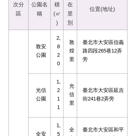
次分
公園名
積
在
位置(地址)
區
稱
(㎡
里
)
別
2,
敦
臺北市大安區信義
敦安
8
煌
路四段265巷12弄
公園
2
里
旁
0
1,
光
光信
2
臺北市大安區延吉
信
公園
1
街241巷2弄旁
里
1
1,
全
臺北市大安區和平
全安
5