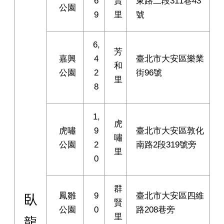
6
賢
東路二段311巷43
公園
9
里
號
6,
芳
嘉興
4
臺北市大安區樂業
和
公園
2
街96號
里
8
1,
虎
虎嘯
9
臺北市大安區敦化
嘯
公園
2
南路2段319號旁
里
0
群
鳳雛
9
臺北市大安區四維
臥
賢
公園
0
路208巷旁
里
龍