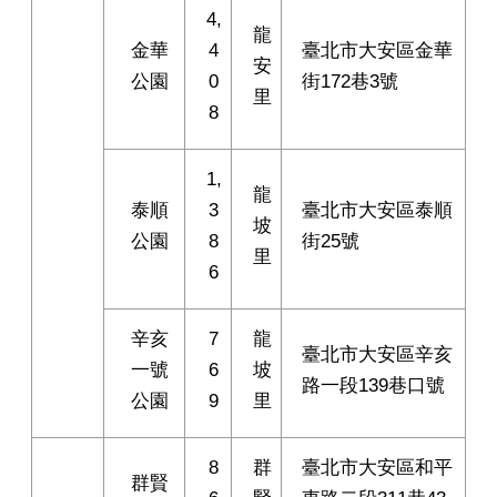
4,
龍
金華
4
臺北市大安區金華
安
公園
0
街172巷3號
里
8
1,
龍
泰順
3
臺北市大安區泰順
坡
公園
8
街25號
里
6
辛亥
7
龍
臺北市大安區辛亥
一號
6
坡
路一段139巷口號
公園
9
里
8
群
臺北市大安區和平
群賢