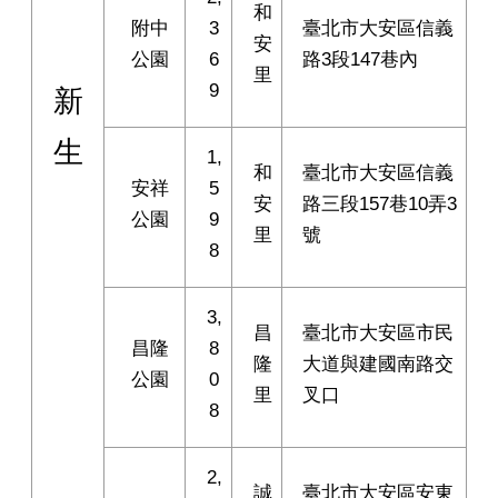
和
附中
3
臺北市大安區信義
安
公園
6
路3段147巷內
里
9
新
生
1,
和
臺北市大安區信義
安祥
5
安
路三段157巷10弄3
公園
9
里
號
8
3,
昌
臺北市大安區市民
昌隆
8
隆
大道與建國南路交
公園
0
里
叉口
8
2,
誠
臺北市大安區安東