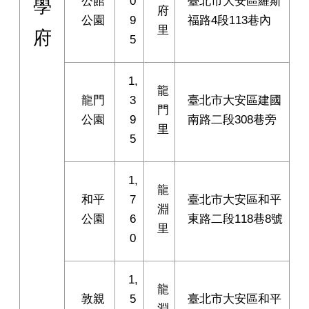
公館
0
臺北市大安區羅斯
學
府
公園
9
福路4段113巷內
里
府
5
1,
龍
龍門
3
臺北市大安區建國
門
公園
9
南路二段308巷旁
里
5
1,
龍
和平
7
臺北市大安區和平
淵
公園
6
東路二段118巷8號
里
0
1,
龍
敦親
5
臺北市大安區和平
淵