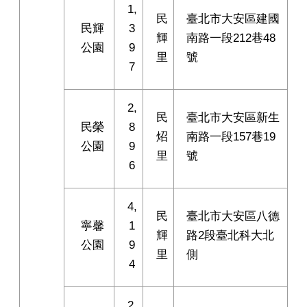
1,
民
臺北市大安區建國
民輝
3
輝
南路一段212巷48
公園
9
里
號
7
2,
民
臺北市大安區新生
民榮
8
炤
南路一段157巷19
公園
9
里
號
6
4,
民
臺北市大安區八德
寧馨
1
輝
路2段臺北科大北
公園
9
里
側
4
2,