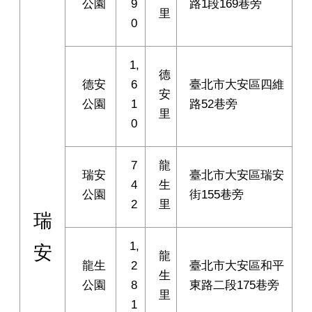
公園
9
路1段169巷旁
里
0
1,
德
德安
6
臺北市大安區四維
安
公園
1
路52巷旁
里
0
7
龍
瑞安
臺北市大安區瑞安
4
生
公園
街155巷旁
2
里
瑞
1,
安
龍
龍生
2
臺北市大安區和平
生
公園
8
東路二段175巷旁
里
1