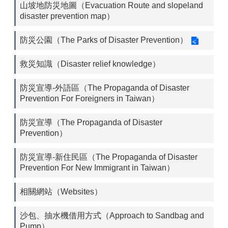
山坡地防災地圖（Evacuation Route and slopeland
disaster prevention map）
防災公園（The Parks of Disaster Prevention）
救災知識（Disaster relief knowledge）
防災宣導-外語區（The Propaganda of Disaster
Prevention For Foreigners in Taiwan）
防災宣導（The Propaganda of Disaster
Prevention）
防災宣導-新住民區（The Propaganda of Disaster
Prevention For New Immigrant in Taiwan）
相關網站（Websites）
沙包、抽水機借用方式（Approach to Sandbag and
Pump）