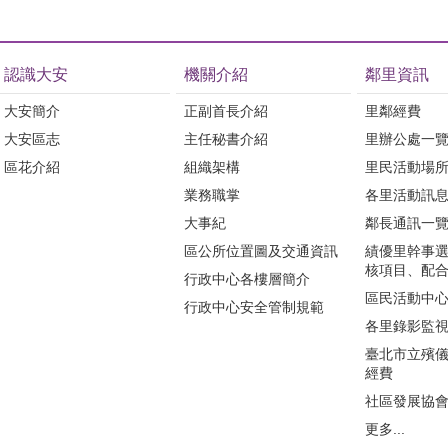
認識大安
機關介紹
鄰里資訊
大安簡介
正副首長介紹
里鄰經費
大安區志
主任秘書介紹
里辦公處一
區花介紹
組織架構
里民活動場
業務職掌
各里活動訊
大事紀
鄰長通訊一
區公所位置圖及交通資訊
績優里幹事
核項目、配
行政中心各樓層簡介
區民活動中
行政中心安全管制規範
各里錄影監
臺北市立殯
經費
社區發展協
更多...