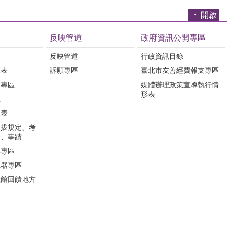
開啟
反映管道
政府資訊公開專區
反映管道
行政資訊目錄
覽表
訴願專區
臺北市友善經費報支專區
所專區
媒體辦理政策宣導執行情
形表
息
覽表
選拔規定、考
合、事蹟
心專區
視器專區
儀館回饋地方
會