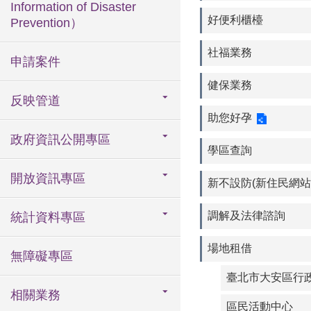
Information of Disaster
好便利櫃檯
Prevention）
社福業務
申請案件
健保業務
反映管道
助您好孕
政府資訊公開專區
學區查詢
開放資訊專區
新不設防(新住民網站
調解及法律諮詢
統計資料專區
場地租借
無障礙專區
臺北市大安區行
相關業務
區民活動中心