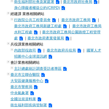
衛生福利部社會及家庭署
｜
臺北市政府社會局
|
身心障礙者權益公約(CRPD)
經建課 業務相關網站
行政院公共工程委員會
｜
臺北市政府工務局
｜
臺北市政府工務局新建工程處
｜
臺北市政府工務局
水利工程處
｜
臺北市政府工務局公園路燈工程管理
處
｜
臺北市政府產業發展局
｜
兵役課業務相關網站
內政部役政司
｜
臺北市政府兵役局
｜
國軍人才
招募中心全球資訊網
會計業務相關網站
主計總處統計調查受訪者專區
臺北市立聯合醫院
大安區健康服務中心
臺北市警察局
中央氣象署
全國法規資料庫
衛生福利部疾病管制署