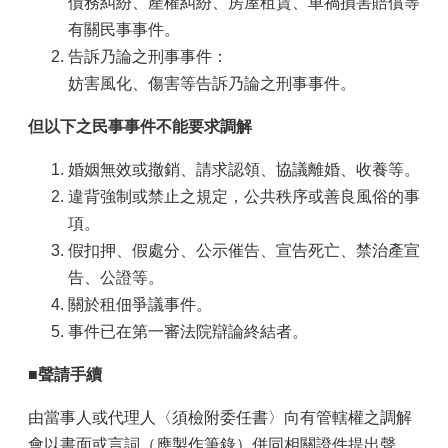
債務糾紛、產權糾紛、房屋租賃、車禍損害賠償等
有關民事事件。
告訴乃論之刑事事件：
妨害風化、傷害等告訴乃論之刑事事件。
但以下之民事事件不能要求調解
婚姻無效或撤銷、請求認領、協議離婚、收養等。
違背強制或禁止之規定，公共秩序或善良風俗的事
項。
假扣押、假處分、公示催告、宣告死亡、禁治產宣
告、公證等。
關於租佃爭議事件。
事件已在第一審法院辯論終結者。
■
聲請手續
由當事人或代理人〈須檢附委任書〉向有管轄權之調解
會以書面或言詞（應製作筆錄）併同相關證件提出聲