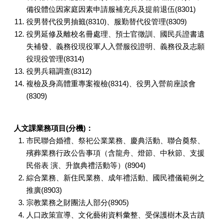
備役體位因家庭因素申請服補充兵及提前退伍(8301)
役男替代役男抽籤(8310)、服勤替代役管理(8309)
役男延修及離校名冊處理、預士官徵訓、國民兵證書遺
失補發、義務役現役軍人入營服役證明、義務役及志願
役現役管理(8314)
役男兵籍調查(8312)
複檢及身高體重專案複檢(8314)、役男入營前座談會
(8309)
人文課業務項目(分機)：
市民聯合婚禮、祭祀公業業務、慶典活動、聯合奠祭、
殯葬業務行政公告事項（含龍舟、燈節、中秋節、支援
民俗表 演、升旗典禮活動等）(8904)
綜合業務、新住民業務、成年禮活動、國民禮儀範例之
推廣(8903)
宗教業務之財團法人部分(8905)
人口政策宣導、文化藝術資料彙整、受保護樹木及古蹟