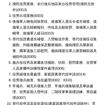
僑民役男業務、未行徵兵地區來台役男管理(僑民生除
外)(8313)
役男出境業務(8303)
後備軍人轉免回除禁役、後備軍人退伍令遺失補發、後
備軍人退伍歸鄉報到、停役及志願留營、後備軍人就業
輔導、後備軍人緩召(8310)
替代役證書遺失補發、入營輸送作業、替代役備役召集
服勤、列級徵屬健保及醫療補助、傷病殘官兵榮家就
養、國軍遺族三節慰問、傷病殘退伍軍人購置輔助器具
補助申請(8305)
服兵役役男及家屬各項補助、扶助、慰問業務、在營軍
人及家屬申訴陳情案件處理(8306)
役男緩徵名冊處理、家庭因素替代役申請(8314)
役男徵兵檢查、免役處理(8302、8310)
常備兵、補充兵徵集入營、常備兵徵集驗退及事故處
理、役男延期入營申請、二階段軍事基礎訓練、禁役處
理(8307)
替代役申請及提前退役(家庭因素替代役申請除外)、常