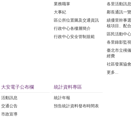
業務職掌
各里活動訊
大事紀
鄰長通訊一
區公所位置圖及交通資訊
績優里幹事
核項目、配
行政中心各樓層簡介
區民活動中
行政中心安全管制規範
各里錄影監
臺北市立殯
經費
社區發展協
更多...
大安電子公布欄
統計資料專區
活動訊息
統計年報
交通公告
預告統計資料發布時間表
市政宣導