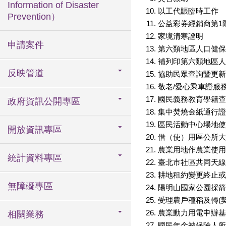
Information of Disaster
以工代賑臨時工作
Prevention）
公益彩券經銷商第1
家境清寒證明
申請案件
第六類地區人口健保
補列印第六類地區人
反映管道
協助民眾查詢暨更新
敬老/愛心乘車證服務
國民義務教育學籍查
政府資訊公開專區
集中焚燒金紙通行證
區民活動中心場地使
開放資訊專區
借（使）用區公所大
農業用地作農業使用
統計資料專區
臺北市社區共同天線
耕地租約變更終止或
無障礙專區
陽明山國家公園採箭
受理農戶種稻及轉(
農業動力用電申辦基
相關業務
國民年金被保險人所