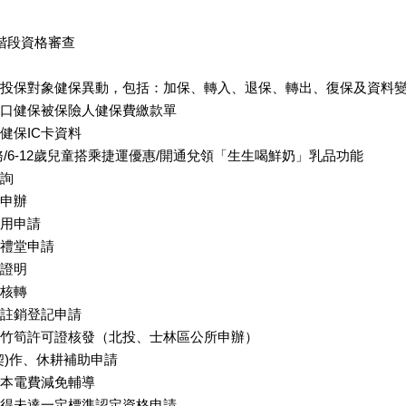
階段資格審查
投保對象健保異動，包括：加保、轉入、退保、轉出、復保及資料
口健保被保險人健保費繳款單
健保IC卡資料
/6-12歲兒童搭乘捷運優惠/開通兌領「生生喝鮮奶」乳品功能
詢
申辦
用申請
禮堂申請
證明
核轉
註銷登記申請
竹筍許可證核發（北投、士林區公所申辦）
契)作、休耕補助申請
本電費減免輔導
得未達一定標準認定資格申請