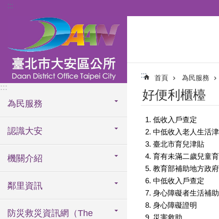
:::
跳到主要內容區塊
:::
首頁
為民服務
:::
好便利櫃檯
為民服務
低收入戶查定
認識大安
中低收入老人生活津
臺北市育兒津貼
育有未滿二歲兒童育
機關介紹
教育部補助地方政府
中低收入戶查定
鄰里資訊
身心障礙者生活補助
身心障礙證明
防災救災資訊網（The
災害救助