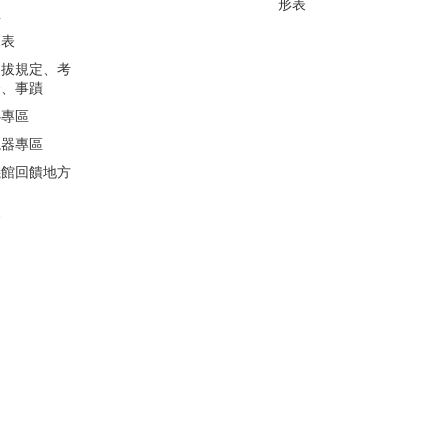
形表
息
覽表
選拔規定、考
合、事蹟
心專區
視器專區
儀館回饋地方
會