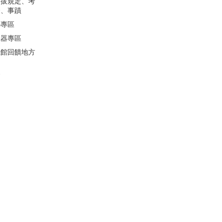
選拔規定、考
合、事蹟
心專區
視器專區
儀館回饋地方
會