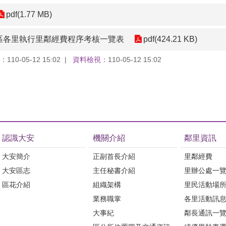
pdf(1.77 MB)
安區各里執行里鄰經費程序考核一覽表
pdf(424.21 KB)
：
110-05-12 15:02
資料檢視：
110-05-12 15:02
認識大安
機關介紹
鄰里資訊
大安簡介
正副首長介紹
里鄰經費
大安區志
主任秘書介紹
里辦公處一
區花介紹
組織架構
里民活動場
業務職掌
各里活動訊
大事紀
鄰長通訊一