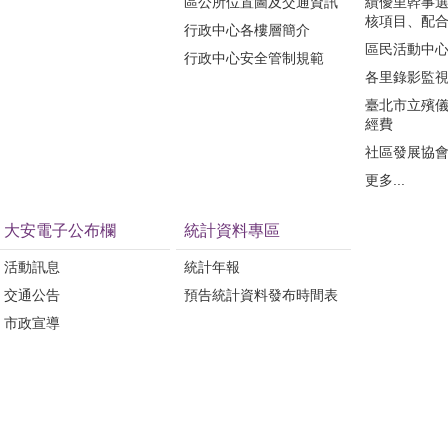
區公所位置圖及交通資訊
績優里幹事
核項目、配
行政中心各樓層簡介
區民活動中
行政中心安全管制規範
各里錄影監
臺北市立殯
經費
社區發展協
更多...
大安電子公布欄
統計資料專區
活動訊息
統計年報
交通公告
預告統計資料發布時間表
市政宣導