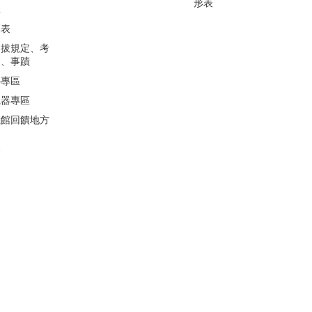
形表
息
覽表
選拔規定、考
合、事蹟
心專區
視器專區
儀館回饋地方
會