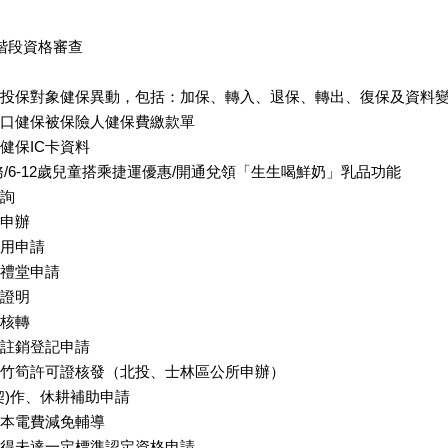
階段資格審查
投保對象健保異動，包括：加保、轉入、退保、轉出、復保及資料
口健保被保險人健保費繳款單
健保IC卡資料
/6-12歲兒童搭乘捷運優惠/開通兌領「生生喝鮮奶」乳品功能
詢
申辦
用申請
禮堂申請
證明
核轉
註銷登記申請
竹筍許可證核發（北投、士林區公所申辦）
契)作、休耕補助申請
本電費減免輔導
得未達一定標準認定資格申請