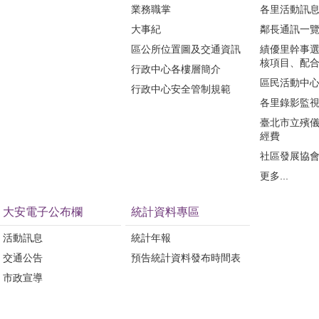
業務職掌
各里活動訊
大事紀
鄰長通訊一
區公所位置圖及交通資訊
績優里幹事
核項目、配
行政中心各樓層簡介
區民活動中
行政中心安全管制規範
各里錄影監
臺北市立殯
經費
社區發展協
更多...
大安電子公布欄
統計資料專區
活動訊息
統計年報
交通公告
預告統計資料發布時間表
市政宣導