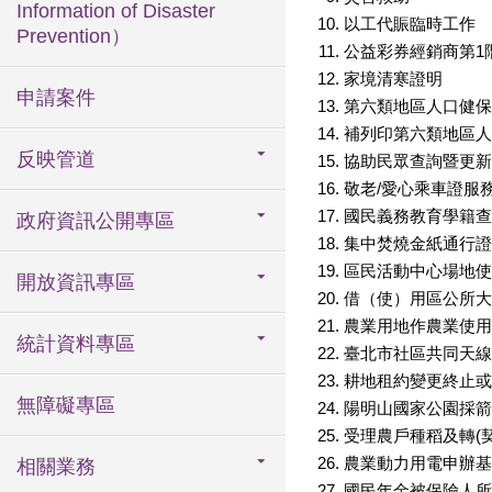
Information of Disaster
以工代賑臨時工作
Prevention）
公益彩券經銷商第1
家境清寒證明
申請案件
第六類地區人口健保
補列印第六類地區人
反映管道
協助民眾查詢暨更新
敬老/愛心乘車證服務
國民義務教育學籍查
政府資訊公開專區
集中焚燒金紙通行證
區民活動中心場地使
開放資訊專區
借（使）用區公所大
農業用地作農業使用
統計資料專區
臺北市社區共同天線
耕地租約變更終止或
無障礙專區
陽明山國家公園採箭
受理農戶種稻及轉(
農業動力用電申辦基
相關業務
國民年金被保險人所