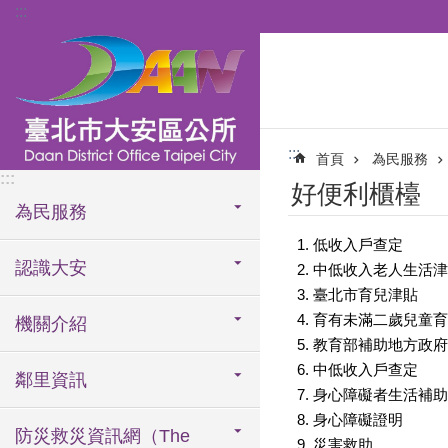
:::
跳到主要內容區塊
:::
首頁
為民服務
:::
好便利櫃檯
為民服務
低收入戶查定
認識大安
中低收入老人生活津
臺北市育兒津貼
育有未滿二歲兒童育
機關介紹
教育部補助地方政府
中低收入戶查定
鄰里資訊
身心障礙者生活補助
身心障礙證明
防災救災資訊網（The
災害救助