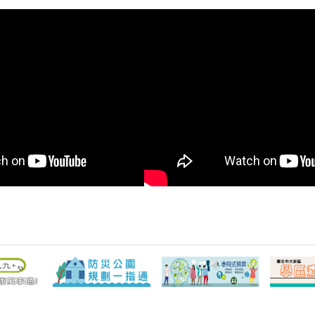
公園內，有震
明(2日)連續二天，下午2時於大
大安區長鄭
，桔子蒙特梭
安森林公園8號出口(大安區行政
以多元文化
龜山教會原住
中心對面)舉辦小提燈發放活
為主軸。邀
生動的歌舞表
動。現場除了發放小提燈外，更
會、台北靈
愛的小丑帶來
邀請憲兵202指揮部人才招募中
角靈糧堂、
及充滿驚奇與
心與臺北市政府警察局大安分局
同參與。在
當最受小朋友
於現場設攤進行人員招募及反詐
公園內，有
台的櫻花姊
宣導，展現「安居樂業、守護家
演，演唱世
，所有孩子
園」的理念。同時也邀請胡瓊
以及使用緬
放燦爛笑容，
珠、許平男、杜美華等3位書法
造濃厚的節
彷彿點亮了整
老師親臨揮毫，彩繪燈籠，這些
音班及油桐
皆展現大安區
藝術作品將懸掛於發放處，透過
演，台北靈
力與親子友善
墨色與彩色的點綴，為現場增添
「歡慶聖誕
千位民眾一同
濃厚的佳節氛圍，讓民眾在領取
展現大安區
裕峯表示，本
小提燈的同時，沉浸在溫馨且富
與友善共融
基金會共同辦
有文化氣息的節慶氛圍中。大安
絕倫的表演
防災、消防、
區長鄭裕峯表示，今年小提燈發
受小朋友喜
寓教於樂，以
放，援例由臺北市12個區公所
活動，以及
、推廣在地文
於各行政區發放，大安區也選在
糖DIY體
民社會社會參
區公所對面大安森林公園8號出
奶酥麵包，
觀念為活動最
口發放小提燈，期能將佳節氣氛
其中。另外