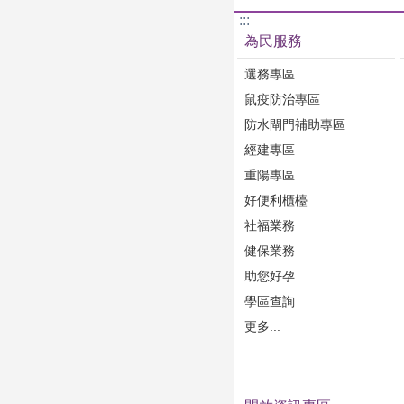
了套圈圈遊戲及串珠
:::
等，皆讓大小朋友
為民服務
中；另外，還有大
選務專區
課防災應變、大安
全、防制詐騙及社
鼠疫防治專區
用宣導攤位，消防
防水閘門補助專區
震體驗車、VR防火
經建專區
家安全及AR滅火體
多元化的互動教學
重陽專區
災知識轉化為寓教
好便利櫃檯
驗。活動現場吸引
社福業務
躍參與，不僅讓防
生活，熱絡的互動
健保業務
全民防災的積極熱
助您好孕
調，大安區公所每
學區查詢
基層藝文暨人口政
今年透過與雨揚慈
更多...
協力合作辦理活動
文化展演、匯聚與
家庭能夠在安全與
攜手為孩子打造充