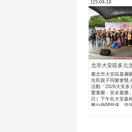
115-04-18
臺北市大安區基層
住民親子同樂會暨
活動「2026大安多
愛童樂・安全最樂」
日）下午在大安森
舞台熱鬧登場，現
爆現場，與各表演
位同歡。今天活動
互動」、「認識多
「全民安全防災」