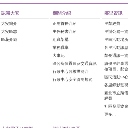
珠DIY體驗
林公園8號出口(大安區行政中心
都能樂在其
對面)，還有一天會發放「變形
認識大安
機關介紹
鄰里資訊
安區公所民政
金剛」的小提燈，敬請喜愛小提
大安簡介
正副首長介紹
里鄰經費
分局的交通安
燈的家長及小朋友們把握發放時
會安全網等實
間，把超可愛的小提燈帶回家。
大安區志
主任秘書介紹
里辦公處一
局特別出動地
鄭裕峯再一次祝福所有市民朋友
區花介紹
組織架構
里民活動場
大作戰、居
新年快樂，馬年平安。
業務職掌
各里活動訊
驗等，透過
，將枯燥的防
大事紀
鄰長通訊一
於樂的感官體
區公所位置圖及交通資訊
績優里幹事
了大批民眾踴
核項目、配
行政中心各樓層簡介
災教育紮根於
區民活動中
氣氛更展現了
行政中心安全管制規範
情。鄭裕峯強
各里錄影監
年均積極推動
臺北市立殯
策宣導活動，
經費
善基金會公私
社區發展協
，期盼以多元
交流，讓更多
更多...
歡樂中相聚，
滿愛與希望的