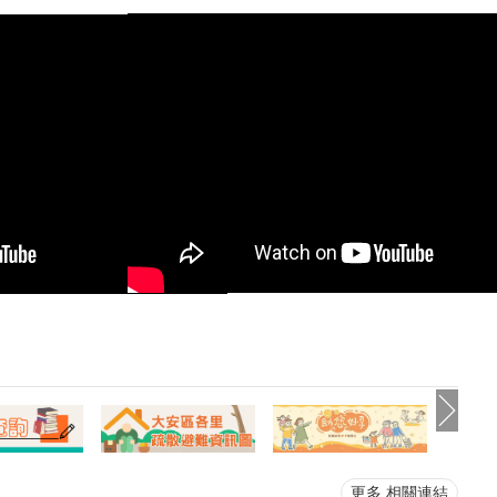
裕峯表示，本次活動
國97年起，臺北市大安區公所
呈現與慶祝聖誕佳節
和台北市安和扶輪社與攜手合
請了喜樂家族基金
作，每年整合了公私部門資源而
糧堂國際牧區、南勢
推出的區級特色服務，除了加強
客家長青會等團體共
對本區邊緣弱勢長者的照顧外，
生機盎然的大安森林
並鼓勵高齡長者參加社區活動，
震撼人心的太鼓表
調適自我生活並保持心理健康，
界各地的聖誕樂曲，
亦增進大眾對高齡者的認識，進
甸語展現的歌舞劇營
而推動敬老風氣。本次活動特別
慶氣氛，還有原響八
邀請臺北市政府警察局大安分局
花舞蹈團客家傳統表
的警員進行防詐騙宣導，教導長
糧堂親子小組溫馨的
者們辨識詐騙，保護自身財物安
唱歌」，所有節目皆
全，也特別請到臺北市稅捐稽徵
多元族群的文化魅力
處大安分處的稅務員宣導稅務申
精神。現場除了精彩
報的訣竅，以提供更完善的生活
節目，攤位區也有深
新知。參加活動多次的奶奶開心
愛的魔術表演與彩繪
表示每次參與活動，都能感受到
親子同樂的水晶棒棒
大安區公所的用心，活動中用心
驗，檸檬小蛋糕和丹麥
準備了許多物資可以帶回家。此
讓大小朋友都能樂在
外，還邀請大安區健康服務中心
，現場還有異國文化
提供血壓量測服務，為各位長者
更多 相關連結