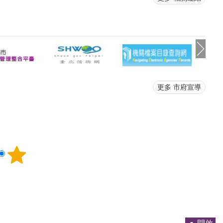
遊戲，由新住民朋友
的健康把關。鄭裕峯表示，本次
主，展現多元文化的
活動特別感謝台北市安和扶輪
。還有防災應變、交
社、大安戶政事務所、大安區健
制詐騙及社會安全網
康服務中心、大安社會福利服務
攤位，帶來非常豐富
中心、臺北市政府警察局大安分
識，與現場的觀眾一
局及臺北市稅捐稽徵處大安分處
。在地社團古莊社區
等協力單位的支援。讓每位長者
大員水文化復興協會
的歡笑化作讓傳愛活動延續下去
襄盛舉，使活動更加
的動力，大安區公所將積極為弱
更多 市府宣導
峯強調，大安區公所
勢長輩們提供安心樂活服務，持
推動基層藝文活動，
續推動建構公、私及第三部門合
堂合作耶誕節活動，
作的在地關懷網絡。
文化展演、交流，讓
節日歡樂的同時，也
同文化的理解與認
會參與，提升新住民
感，感受「幸福無國
家人」的真摯精神。