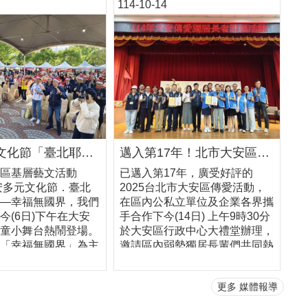
114-10-14
大安多元文化節「臺北耶誕前奏曲」 千人嗨翻大安森林公園
邁入第17年！北市大安區公所攜手安和扶輪社 傳愛關懷長者
區基層藝文活動
已邁入第17年，廣受好評的
大安多元文化節．臺北
2025台北市大安區傳愛活動，
—幸福無國界，我們
在區內公私立單位及企業各界攜
今(6日)下午在大安
手合作下今(14日) 上午9時30分
童小舞台熱鬧登場。
於大安區行政中心大禮堂辦理，
「幸福無國界」為主
邀請區內弱勢獨居長輩們共同熱
元文化與節慶活動，
情參與，現場宛如銀髮嘉年華，
友一同體驗各國文化
充滿溫馨與歡笑。大安區長鄭裕
更多 媒體報導
受聖誕佳節美好氣
峯表示，「大安傳愛關懷活動」
千位民眾一同參加。
舉辦至今已邁入第17年，自民