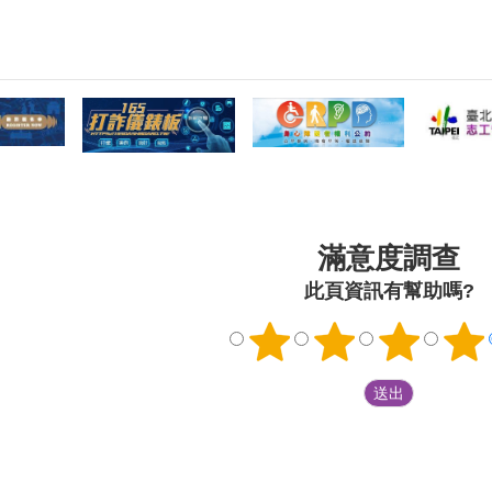
單位的雨揚慈
分享給每一位經過的市民朋友。
體驗與互動
揚老師表示：
區公所特別邀請軍警單位設攤，
親自擔任攤
安區公所共同
大安分局將針對討論最高的「電
溫度與特色
更多家庭能夠
話詐騙」與「投資陷阱」進行反
通安全、防
聚，攜手為孩
詐宣導及實境教學，提醒長輩與
等實用宣導
望的成長環
青年朋友提高警覺；憲兵202指
的經驗和知
關遊戲，看著
揮部則派出可愛的憲兵娃娃到場
起寓教於樂
自在地玩樂，
與民眾互動、拍照，讓年節熱鬧
發展協會及
守護，那一幕
氣氛可以持續下去。另外，為了
等單位也共
感受到愛的流
宣導全民國防之重要性，202指
豐富。鄭裕
現場除了精彩
揮部的憲兵弟兄也在現場協助服
每年均積極
滿意度調查
攤位區設有親
務並進行募兵宣導，以充實國防
今年與靈糧
臺北市政府民
戰力。鄭裕峯也表示提燈籠深獲
期盼以多元
此頁資訊有幫助嗎?
政風室共同辦
小朋友喜愛，動手組裝小提燈的
市民在體驗
、反詐騙宣導
過程更能加深親子互動的好時
能深化對不
元文化參與，
機，在傳統習俗中燈與丁音近，
識，促進社
民家庭設置越
因此元宵提燈又被賦予「添丁」
朋友的融入
位，與民眾進
寓意，因此臺北市政府規劃「助
界，我們一
互動遊戲，展
您好孕」等獎勵生育政策，就是
與特色。雨揚
鼓勵市民朋友們把握現在、生兒
親子同樂的剪
育女免煩惱。鄭裕峯更提醒大
團體攤位設置
家，明(2日)下午2時，在大安森