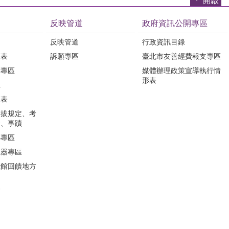
開啟
反映管道
政府資訊公開專區
反映管道
行政資訊目錄
覽表
訴願專區
臺北市友善經費報支專區
所專區
媒體辦理政策宣導執行情
形表
息
覽表
選拔規定、考
合、事蹟
心專區
視器專區
儀館回饋地方
會