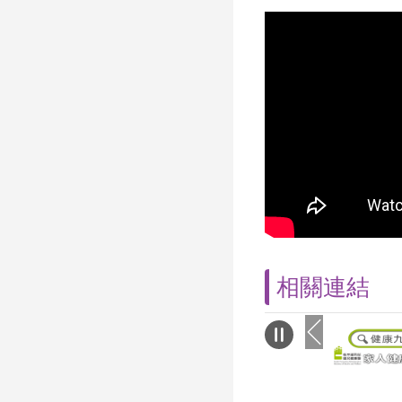
機盎然的大安森林
撼人心的太鼓表演
利幼兒園及新店區
民小朋友帶來活潑
演，深受小朋友喜
溫暖又逗趣的互動
夢想的魔術表演。
歡迎的MOMO親子
姊及MOMO登場時
們皆睜大雙眼、綻
那份單純的快樂，
個世界，所有節目
多元世代的互動魅
共融精神，吸引近
參加。大安區長鄭
相關連結
次活動與雨揚慈善
理，透過遊戲學習
交通等安全知識，
利於親子關係發展
化藝術、增進新住
與及建立安全防災