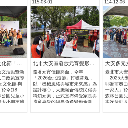
115-03-01
114-12-06
北市大安區多元文化節「安全防災宣導暨親子公益派對」 市民擠爆大安森林公園同歡
北市大安區發放元宵變形金剛提燈超熱烈 結合軍警守護家園 燈亮福到祝好孕
藝文活動暨新
隨著元宵佳節將至，今年
臺北市大安
人口政策宣導
「2026台北燈節」打破常規，
「2025
元文化節-與
以「機械風格與城市未來感」為
耶誕前奏曲
於今(18
設計核心，大膽融合傳統民俗與
一家人」於
林公園兒童小
科幻元素，正式宣布備受家長與
森林公園兒
場大小朋友擠
孩童喜愛的經典角色變形金剛
本次活動以
團體及參加單
「柯博文」將化身今年燈節的核
軸，融合多
以「促進親子
心主角，於花博展區點亮臺北夜
邀請市民朋
元文化」及
空。臺北市大安區公所為配合
的魅力，感
為主旨，在生
「2026台北燈節」，今(1日)及
氛，吸引近