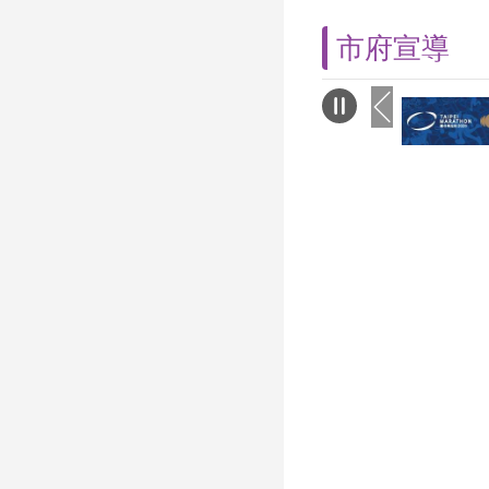
終目標。身為主辦
善基金會創辦人雨
市府宣導
特別感謝臺北市大
辦理本次活動，讓
在安全與歡樂中相
子打造充滿愛與希
境，活動中安排闖
孩子們開心地笑、
家長們在一旁溫柔
幕畫面，讓我深深
動與陪伴的力量。
絕倫的表演節目，
子互動闖關遊戲，
政局與大安區公所
理「廉政暨反賄選
活動」，為鼓勵多
特地邀請越南新住
南文物展示體驗攤
行異國文化體驗與
現多元文化的溫度
慈善基金會安排了
紙卡片DIY，社福