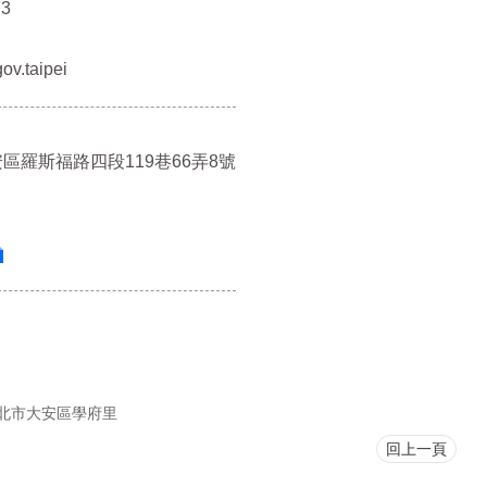
3
v.taipei
安區羅斯福路四段119巷66弄8號
北市大安區學府里
回上一頁