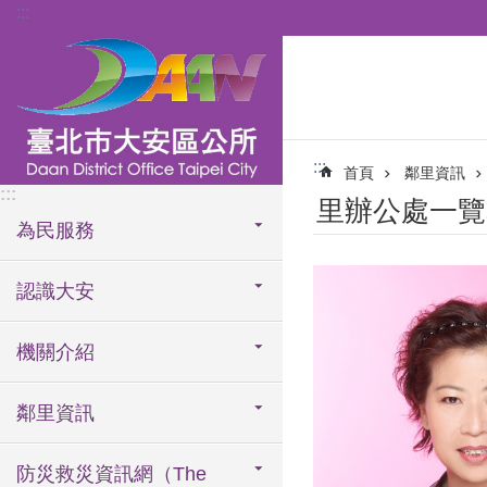
:::
跳到主要內容區塊
:::
首頁
鄰里資訊
:::
里辦公處一覽
為民服務
認識大安
機關介紹
鄰里資訊
防災救災資訊網（The