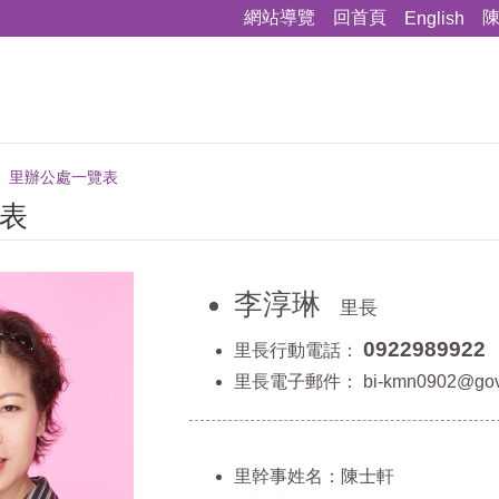
網站導覽
回首頁
English
里辦公處一覽表
表
李淳琳
里長
0922989922
里長行動電話：
里長電子郵件：
bi-kmn0902@gov.
里幹事姓名：陳士軒