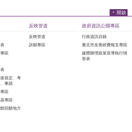
開啟
反映管道
政府資訊公開專區
反映管道
行政資訊目錄
覽表
訴願專區
臺北市友善經費報支專區
所專區
媒體辦理政策宣導執行情
形表
息
覽表
選拔規定、考
合、事蹟
心專區
視器專區
儀館回饋地方
會