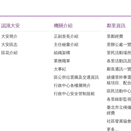
認識大安
機關介紹
鄰里資訊
大安簡介
正副首長介紹
里鄰經費
大安區志
主任秘書介紹
里辦公處一
區花介紹
組織架構
里民活動場
業務職掌
各里活動訊
大事紀
鄰長通訊一
區公所位置圖及交通資訊
績優里幹事
核項目、配
行政中心各樓層簡介
區民活動中
行政中心安全管制規範
各里錄影監
臺北市立殯
經費
社區發展協
更多...