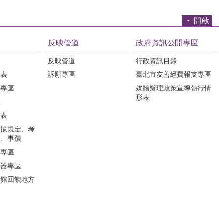
開啟
反映管道
政府資訊公開專區
反映管道
行政資訊目錄
覽表
訴願專區
臺北市友善經費報支專區
所專區
媒體辦理政策宣導執行情
形表
息
覽表
選拔規定、考
合、事蹟
心專區
視器專區
儀館回饋地方
會