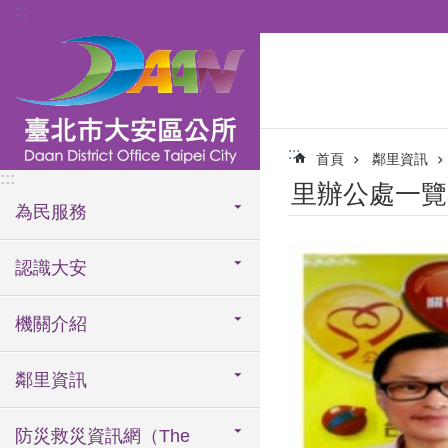
:::
跳到主要內容區塊
:::
首頁
鄰里資訊
:::
里辦公處一覽
為民服務
認識大安
機關介紹
鄰里資訊
防災救災資訊網（The