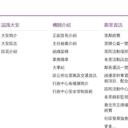
認識大安
機關介紹
鄰里資訊
大安簡介
正副首長介紹
里鄰經費
大安區志
主任秘書介紹
里辦公處一
區花介紹
組織架構
里民活動場
業務職掌
各里活動訊
大事紀
鄰長通訊一
區公所位置圖及交通資訊
績優里幹事
核項目、配
行政中心各樓層簡介
區民活動中
行政中心安全管制規範
各里錄影監
臺北市立殯
經費
社區發展協
更多...