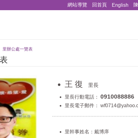
網站導覽
回首頁
English
里辦公處一覽表
表
王 復
里長
0910088886
里長行動電話：
里長電子郵件：
wf0714@yahoo.
里幹事姓名：戴博庠