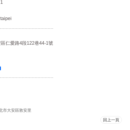
1
taipei
區仁愛路4段122巷44-1號
北市大安區敦安里
回上一頁