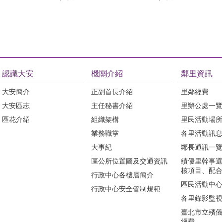
認識大安
機關介紹
鄰里資訊
大安簡介
正副首長介紹
里鄰經費
大安區志
主任秘書介紹
里辦公處一
區花介紹
組織架構
里民活動場
業務職掌
各里活動訊
大事紀
鄰長通訊一
區公所位置圖及交通資訊
績優里幹事
核項目、配
行政中心各樓層簡介
區民活動中
行政中心安全管制規範
各里錄影監
臺北市立殯
經費