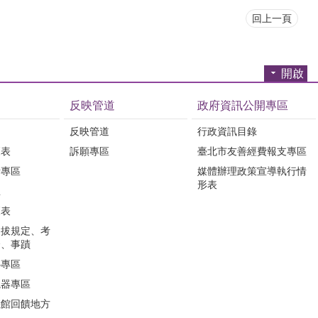
回上一頁
開啟
反映管道
政府資訊公開專區
反映管道
行政資訊目錄
覽表
訴願專區
臺北市友善經費報支專區
所專區
媒體辦理政策宣導執行情
形表
息
覽表
選拔規定、考
合、事蹟
心專區
視器專區
儀館回饋地方