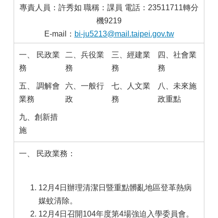
專責人員：許秀如 職稱：課員 電話：23511711轉分
機9219
E-mail：
bi-ju5213@mail.taipei.gov.tw
一、 民政業
二、兵役業
三、經建業
四、社會業
務
務
務
務
五、 調解會
六、一般行
七、人文業
八、未來施
業務
政
務
政重點
九、創新措
施
一、 民政業務：
12月4日辦理清潔日暨重點髒亂地區登革熱病
媒蚊清除。
12月4日召開104年度第4場強迫入學委員會。