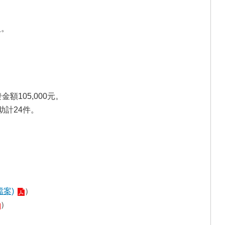
人。
105,000元。
助計24件。
檔案)
）
）