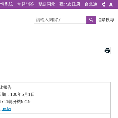
陳情系統
常見問答
雙語詞彙
臺北市政府
台北通
進階搜尋
施政報告
期：100年5月1日
711轉分機9219
gov.tw