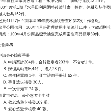
99年度社區環境改造工程－永康公園，目前執行進度13.55％。
100年度第1期「水旱田利用調整後續計畫」轉作、休耕及契作獎
辦人數共162件。
已於4月27日召開本區99年農林漁牧普查所第2次工作會報。
鄰里公園借用：100年4月份辦理借用申請總計11件（含e點通申
商業：100年4月份商品標示抽查完成專案性商品標示39件。
社會業務：
申請身心障礙手冊
申請案計204件，合於鑑定者203件，不合者1 件。
辦理異動遷出44件、遷入28 件。
未依限重鑑 1件、死亡註銷手冊計 62 件。
手冊遺失補發 30人。
一次告知單 74 張。
臺北市敬老、愛心悠遊卡申請
敬老悠遊卡核發189 張。
愛心悠遊卡核發 40 張。