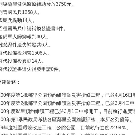
列級徵屬健保醫療補助發放3750元。
列管國民兵1258人。
國民兵異動14人。
乙種國民兵申請補換發證書1件。
後備軍人歸鄉報到40人。
離營證件遺失補發共6人。
替代役備役列管1508人。
替代役備役異動14人。
替代役證書遺失補發申請0件。
經建業務：
100年度第1批鄰里公園預約維護暨災害搶修工程，已於4月16日
100年度第2批鄰里公園預約維護暨災害搶修工程，已於3月4日
100年度鄰里預約維護工程已於3月1日申報開工，目前執行進度達2
100年第1季民政局考核各區鄰里公園維護評核，本所名列優等。
99年度社區環境改造工程－公館公園，目前執行進度22.94％。