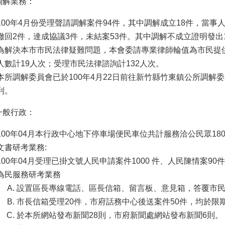
調解業務：
100年4月份受理聲請調解案件94件，其中調解成立18件，當事
撤回2件，達成協議3件，未結案53件。其中調解不成立證明發出
為解決本市市民法律疑難問題，本會委請專業律師輪值為市民提供
人數計19人次；受理市民法律諮詢計132人次。
本所調解委員會已於100年4月22日前往新竹縣竹東鎮公所調解
利。
一般行政：
100年04月本行政中心地下停車場便民車位共計服務洽公民眾18
文書研考業務:
100年04月受理已掛文號人民申請案件1000 件、人民陳情案9
為民服務研考業務
設置區長專線電話、區長信箱、留言板、意見箱，答覆市民
市長信箱受理20件，市府話務中心後送案件50件，均於限
於本所網站發布新聞28則，市府新聞處網站發布新聞6則。