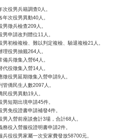
年次役男兵籍調查0人。
各年次役男異動40人。
役男徵兵檢查209人。
役男申請改判體位11人。
役男初檢複檢、難以判定複檢、驗退複檢21人。
辦理役男抽籤264人。
常備兵徵集入營64人。
替代役徵集入營14人。
應徵役男延期徵集入營申請9人。
列管僑民生人數2097人。
僑民役男異動19人。
役男短期出境申請45件。
役男免役證書申請補發4件。
役男入營前座談會計3場，合計68人。
義務役入營服役證明書申請2件。
服兵役役男家屬一次安家費發放58700元。