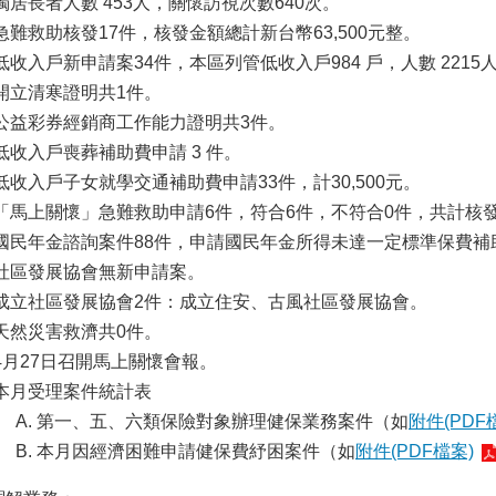
獨居長者人數 453人，關懷訪視次數640次。
急難救助核發17件，核發金額總計新台幣63,500元整。
低收入戶新申請案34件，本區列管低收入戶984 戶，人數 2215
開立清寒證明共1件。
公益彩券經銷商工作能力證明共3件。
低收入戶喪葬補助費申請 3 件。
低收入戶子女就學交通補助費申請33件，計30,500元。
「馬上關懷」急難救助申請6件，符合6件，不符合0件，共計核發金額
國民年金諮詢案件88件，申請國民年金所得未達一定標準保費補
社區發展協會無新申請案。
成立社區發展協會2件：成立住安、古風社區發展協會。
天然災害救濟共0件。
4月27日召開馬上關懷會報。
本月受理案件統計表
第一、五、六類保險對象辦理健保業務案件（如
附件(PDF
本月因經濟困難申請健保費紓困案件（如
附件(PDF檔案)