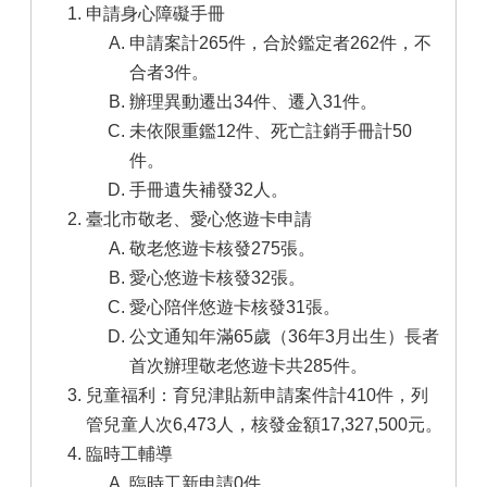
申請身心障礙手冊
申請案計265件，合於鑑定者262件，不
合者3件。
辦理異動遷出34件、遷入31件。
未依限重鑑12件、死亡註銷手冊計50
件。
手冊遺失補發32人。
臺北市敬老、愛心悠遊卡申請
敬老悠遊卡核發275張。
愛心悠遊卡核發32張。
愛心陪伴悠遊卡核發31張。
公文通知年滿65歲（36年3月出生）長者
首次辦理敬老悠遊卡共285件。
兒童福利：育兒津貼新申請案件計410件，列
管兒童人次6,473人，核發金額17,327,500元。
臨時工輔導
臨時工新申請0件。