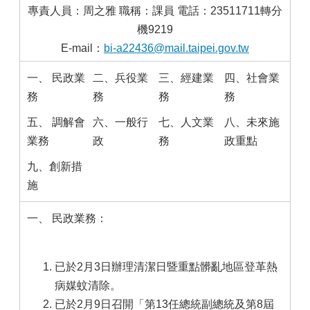
專責人員：周之雅 職稱：課員 電話：23511711轉分
機9219
E-mail：
bi-a22436@mail.taipei.gov.tw
一、 民政業
二、兵役業
三、經建業
四、社會業
務
務
務
務
五、 調解會
六、一般行
七、人文業
八、未來施
業務
政
務
政重點
九、創新措
施
一、 民政業務：
已於2月3日辦理清潔日暨重點髒亂地區登革熱
病媒蚊清除。
已於2月9日召開「第13任總統副總統及第8屆