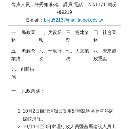
專責人員：許秀如 職稱：課員 電話：23511711轉分
機9219
E-mail：
bi-ju5213@mail.taipei.gov.tw
一、 民政業
二、兵役業
三、經建業
四、社會業
務
務
務
務
五、 調解會
六、一般行
七、人文業
八、未來施
業務
政
務
政重點
九、創新措
施
一、 民政業務：
10月2日辦理清潔日暨重點髒亂地區登革熱病
媒蚊清除。
10月4日至8日辦理行政人員暨基層建設人員出