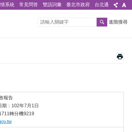
陳情系統
常見問答
雙語詞彙
臺北市政府
台北通
進階搜尋
施政報告
期：102年7月1日
711轉分機9219
gov.tw