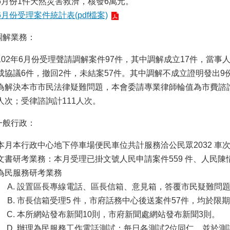
6月份1件天然災害救濟，核發6萬元。
6月份受理案件統計表(pdf檔案)
調解業務：
102年6月份受理聲請調解案件97件，其中調解成立17件，當事
成協議6件，撤回2件，未結案57件。其中調解不成立證明發出9
為解決本市市民法律疑難問題，本會委請專業律師輪值為市費諮詢服
人次；受律諮詢計111人次。
一般行政：
本月本行政中心地下停車場便民車位共計服務洽公民眾2032 車次
文書研考業務：本月受理已掛文號人民申請案件559 件、人民陳
為民服務研考業務
設置區長專線電話、區長信箱、意見箱，答覆市民疑難問題
市長信箱受理5 件，市府話務中心後送案件57件，均於限
本所網站發布新聞10則，市府新聞處網站發布新聞3則。
辦理為民服務工作電話測試：每日各測試2位同仁，並於測