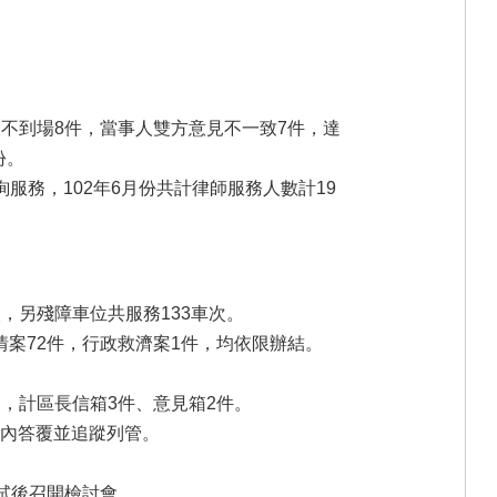
人不到場8件，當事人雙方意見不一致7件，達
份。
務，102年6月份共計律師服務人數計19
，另殘障車位共服務133車次。
情案72件，行政救濟案1件，均依限辦結。
，計區長信箱3件、意見箱2件。
期內答覆並追蹤列管。
試後召開檢討會。