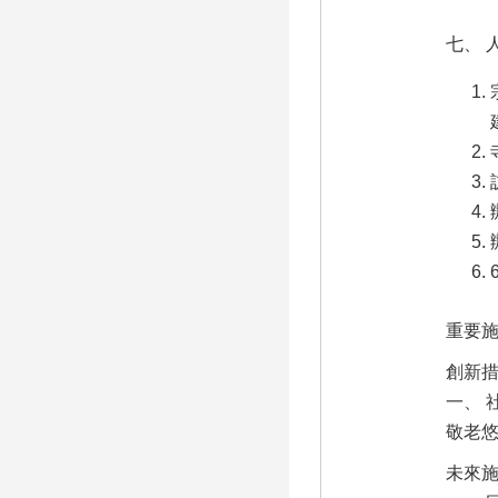
七、 
重要
創新
一、 
敬老
未來