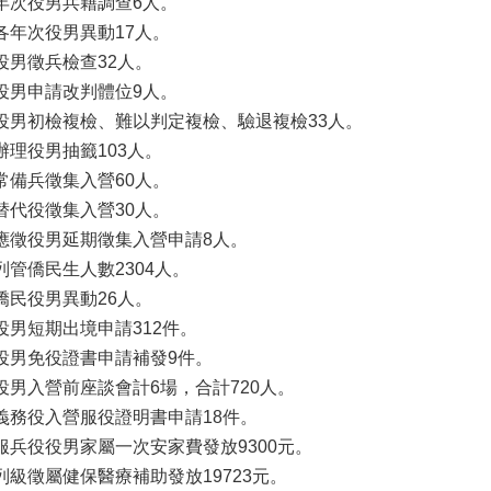
年次役男兵籍調查6人。
各年次役男異動17人。
役男徵兵檢查32人。
役男申請改判體位9人。
役男初檢複檢、難以判定複檢、驗退複檢33人。
辦理役男抽籤103人。
常備兵徵集入營60人。
替代役徵集入營30人。
應徵役男延期徵集入營申請8人。
列管僑民生人數2304人。
僑民役男異動26人。
役男短期出境申請312件。
役男免役證書申請補發9件。
役男入營前座談會計6場，合計720人。
義務役入營服役證明書申請18件。
服兵役役男家屬一次安家費發放9300元。
列級徵屬健保醫療補助發放19723元。