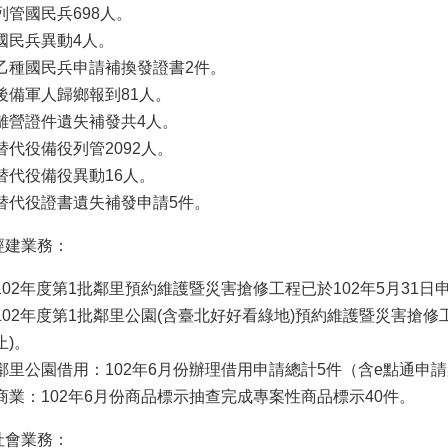
列管國民兵698人。
國民兵異動4人。
乙種國民兵申請補換發證書2件。
後備軍人歸鄉報到81人。
離營證件遺失補發共4人。
替代役備役列管2092人。
替代役備役異動16人。
替代役證書遺失補發申請5件。
經建業務：
102年度第1批鄰里預約維護暨災害搶修工程已於102年5月31日
102年度第1批鄰里公園(含臺北好好看綠地)預約維護暨災害搶修
止)。
鄰里公園借用：102年6月份辦理借用申請總計5件（含e點通申請
商業：102年6月份商品標示抽查完成專案性商品標示40件。
社會業務：