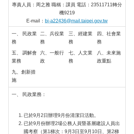
專責人員：周之雅 職稱：課員 電話：23511711轉分
機9219
E-mail：
bi-a22436@mail.taipei.gov.tw
一、 民政業
二、兵役業
三、經建業
四、社會業
務
務
務
務
五、 調解會
六、一般行
七、人文業
八、未來施
業務
政
務
政重點
九、創新措
施
一、 民政業務：
已於9月2日辦理9月份清潔日活動。
已於9月份辦理2場公務人員暨基層建設人員出
國考察（第1梯次：9月3日至9月10日、第2梯