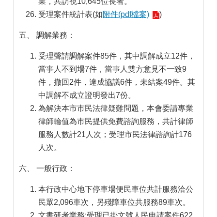
業，共訪視10,645位長者。
受理案件統計表(如
附件(pdf檔案)
)
五、 調解業務：
受理聲請調解案件85件，其中調解成立12件，
當事人不到場7件，當事人雙方意見不一致9
件，撤回2件，達成協議6件，未結案49件。其
中調解不成立證明發出7份。
為解決本市市民法律疑難問題，本會委請專業
律師輪值為市民提供免費諮詢服務，共計律師
服務人數計21人次；受理市民法律諮詢計176
人次。
六、 一般行政：
本行政中心地下停車場便民車位共計服務洽公
民眾2,096車次，另殘障車位共服務89車次。
文書研考業務:受理已掛文號人民申請案件622