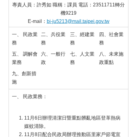
專責人員：許秀如 職稱：課員 電話：23511711轉分
機9219
E-mail：
bi-ju5213@mail.taipei.gov.tw
一、 民政業
二、兵役業
三、經建業
四、社會業
務
務
務
務
五、 調解會
六、一般行
七、人文業
八、未來施
業務
政
務
政重點
九、創新措
施
一、 民政業務：
11月6日辦理清潔日暨重點髒亂地區登革熱病
媒蚊清除。
11月8日配合民政局辦理推動區里家戶節電宣