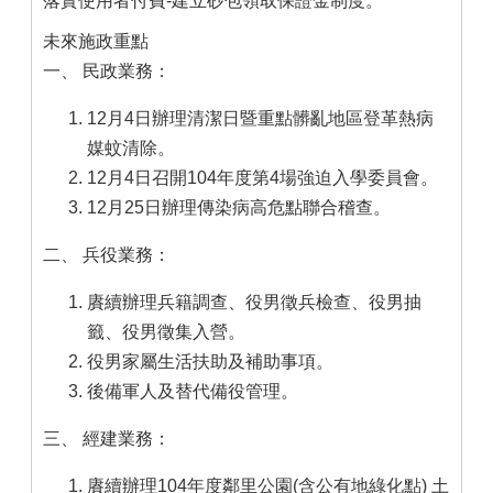
落實使用者付費-建立砂包領取保證金制度。
未來施政重點
一、 民政業務：
12月4日辦理清潔日暨重點髒亂地區登革熱病
媒蚊清除。
12月4日召開104年度第4場強迫入學委員會。
12月25日辦理傳染病高危點聯合稽查。
二、 兵役業務：
賡續辦理兵籍調查、役男徵兵檢查、役男抽
籤、役男徵集入營。
役男家屬生活扶助及補助事項。
後備軍人及替代備役管理。
三、 經建業務：
賡續辦理104年度鄰里公園(含公有地綠化點) 土