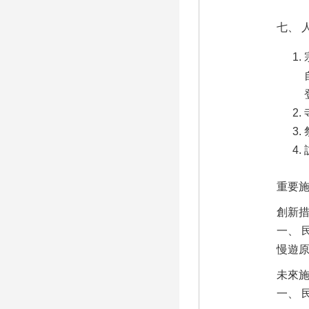
七、 
重要
創新
一、 
慢遊原
未來
一、 