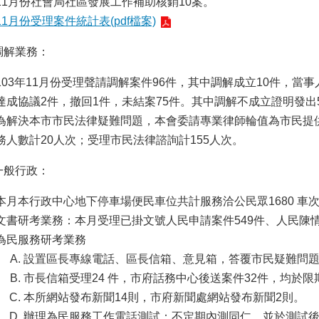
11月份社會局社區發展工作補助核銷10案。
11月份受理案件統計表(pdf檔案)
調解業務：
103年11月份受理聲請調解案件96件，其中調解成立10件，當
達成協議2件，撤回1件，未結案75件。其中調解不成立證明發出
為解決本市市民法律疑難問題，本會委請專業律師輪值為市民提供
務人數計20人次；受理市民法律諮詢計155人次。
一般行政：
本月本行政中心地下停車場便民車位共計服務洽公民眾1680 車
文書研考業務：本月受理已掛文號人民申請案件549件、人民陳情
為民服務研考業務
設置區長專線電話、區長信箱、意見箱，答覆市民疑難問題
市長信箱受理24 件，市府話務中心後送案件32件，均於
本所網站發布新聞14則，市府新聞處網站發布新聞2則。
辦理為民服務工作電話測試：不定期內測同仁，並於測試