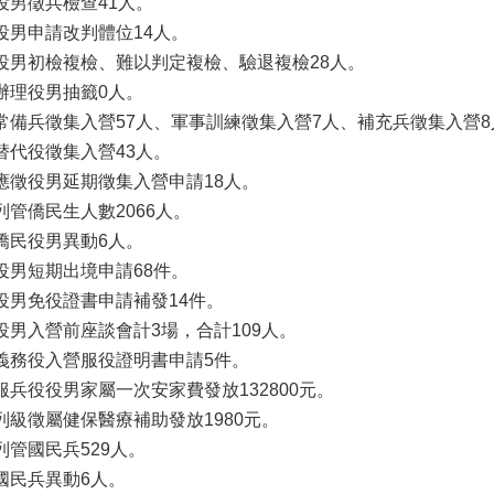
役男徵兵檢查41人。
役男申請改判體位14人。
役男初檢複檢、難以判定複檢、驗退複檢28人。
辦理役男抽籤0人。
常備兵徵集入營57人、軍事訓練徵集入營7人、補充兵徵集入營8
替代役徵集入營43人。
應徵役男延期徵集入營申請18人。
列管僑民生人數2066人。
僑民役男異動6人。
役男短期出境申請68件。
役男免役證書申請補發14件。
役男入營前座談會計3場，合計109人。
義務役入營服役證明書申請5件。
服兵役役男家屬一次安家費發放132800元。
列級徵屬健保醫療補助發放1980元。
列管國民兵529人。
國民兵異動6人。