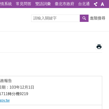
陳情系統
常見問答
雙語詞彙
臺北市政府
台北通
進階搜尋
施政報告
期：103年12月1日
711轉分機9219
gov.tw