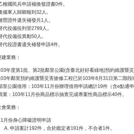
乙種國民兵申請補換發證書0件。
後備軍人歸鄉報到32人。
離營證件遺失補發共1人。
替代役備役列管2789人。
替代役備役異動50人。
替代役證書遺失補發申請4件。
經建業務：
103年度第1批、第2批鄰里公園(含臺北好好看綠地)預約維護暨災
103年鄰里預約維護暨災害搶修工程已於103年8月31日第二階
鄰里公園借用：103年11月份辦理借用申請總計19件（含e點通
商業：103年11月份商品標示抽查完成專案性商品標示40件。
社會業務：
11月份身心障礙證明申請
申請案計192件，合於鑑定者191件，不合者1件。