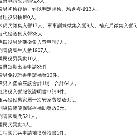
役男申請改判體位8人。
役男初檢複檢、難以判定複檢、驗退複檢13人。
辦理役男抽籤0人。
常備兵徵集入營17人、軍事訓練徵集入營9人、補充兵徵集入營5
替代役徵集入營38人。
應徵役男延期徵集入營申請7人。
列管僑民生人數1907人。
僑民役男異動10人。
役男短期出境申請85件。
役男免役證書申請補發10件。
役男入營前座談會計1場，合計64人。
義務役入營服役證明書申請4件。
服兵役役男家屬一次安家費發放0元。
列級徵屬健保醫療補助發放0元。
列管國民兵521人。
國民兵異動4人。
乙種國民兵申請補換發證書1件。