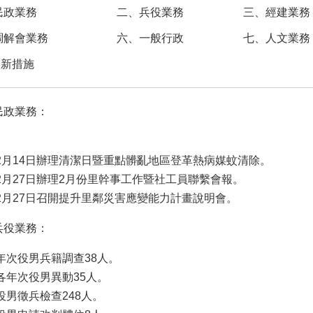
民政業務
二、兵役業務
三、經建業務
調解會業務
六、一般行政
七、人文業務
創新措施
民政業務：
2月14日辦理清潔日暨重點髒亂地區登革熱病媒蚊清除。
2月27日辦理2月份里幹事工作暨社工員聯繫會報。
2月27日召開提升里鄰災害應變能力計畫說明會。
兵役業務：
年次役男兵籍調查38人。
各年次役男異動35人。
役男徵兵檢查248人。