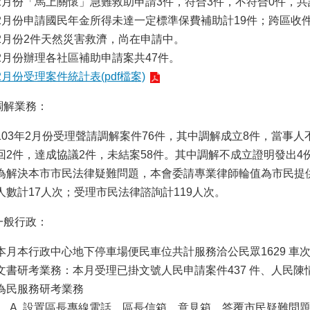
2月份「馬上關懷」急難救助申請3件，符合3件，不符合0件，共計
2月份申請國民年金所得未達一定標準保費補助計19件；跨區收件
2月份2件天然災害救濟，尚在申請中。
2月份辦理各社區補助申請案共47件。
2月份受理案件統計表(pdf檔案)
調解業務：
103年2月份受理聲請調解案件76件，其中調解成立8件，當事
回2件，達成協議2件，未結案58件。其中調解不成立證明發出4
為解決本市市民法律疑難問題，本會委請專業律師輪值為市民提供
人數計17人次；受理市民法律諮詢計119人次。
一般行政：
本月本行政中心地下停車場便民車位共計服務洽公民眾1629 車
文書研考業務：本月受理已掛文號人民申請案件437 件、人民陳
為民服務研考業務
設置區長專線電話、區長信箱、意見箱，答覆市民疑難問題