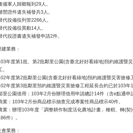
後備軍人歸鄉報到29人。
離營證件遺失補發共3人。
替代役備役列管2266人。
替代役備役異動14人。
替代役證書遺失補發申請2件。
經建業務：
103年度第1批、第2批鄰里公園(含臺北好好看綠地)預約維護暨災
工。
102年度第2批鄰里公園(含臺北好好看綠地)預約維護暨災害搶修工
102年度第3批鄰里預約維護暨災害搶修工程延長合約已於103年
鄰里公園借用：103年2月份辦理借用申請總計14件（含e點通申
商業：103年2月份商品標示抽查完成專案性商品標示40件。
農業：辦理103年度「調整耕作制度活化農地計畫」種稻、轉(契
186件）。
社會業務：