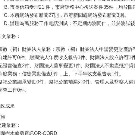
市長信箱受理21 件，市府話務中心後送案件35件，均於
本所網站發布新聞27則，市府新聞處網站發布新聞3則。
辦理為民服務工作電話測試：不定期內測同仁，並於測試
人文業務：
宗教（祠）財團法人業務：宗教（祠）財團法人申請變更財產許可
自建許可0件、財團法人年度收支報告1件、財團法人設立許可1
記證書備查2件、財團法人董事變更1件、財團法人不動產抵押貸
寺廟業務：信徒異動備查0件，上、下半年收支報告表1件。
祭祀公業繼承變動0件、祭祀公業補漏列0件、管理人及監察人備
訪查工作0件。
施政成果
措施
經建業務：
園樹木修剪資訊QR-CORD