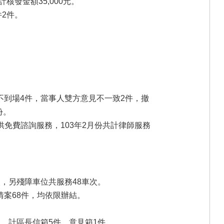
核發金額35,000元。
2件。
人不到場4件，當事人雙方意見不一致2件，撤
份。
免費諮詢服務，103年2月份共計律師服務
次，另殘障車位共服務48車次。
情案68件，均依限辦結。
，計區長信箱5件、意見箱1件。