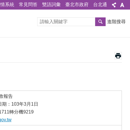
陳情系統
常見問答
雙語詞彙
臺北市政府
台北通
進階搜尋
施政報告
期：103年3月1日
711轉分機9219
gov.tw