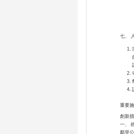
七、 
重要
創新
一、 
鄰里公