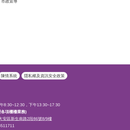
市政宣導
陳情系統
隱私權及資訊安全政策
0~12:30，下午13:30~17:30
續受理各項櫃檯業務)
市大安區新生南路2段86號8/9樓
3511711