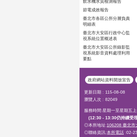
飲水機水質檢測報告
節電成效報告
臺北市各區公所分層負責
明細表
臺北市大安區行政中心監
視系統位置概述表
臺北市大安區公所錄影監
視系統影音資料處理利用
要點
政府網站資料開放宣告
更新日期
115-08-08
瀏覽人次
82049
服務時間:星期一至星期五上午8:3
(12:30 - 13:30仍持
◎本所地址:
106208 臺北
◎聯絡資訊:
本所電話
:02-2