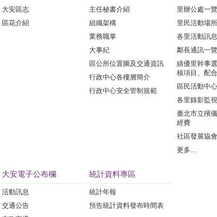
大安區志
主任秘書介紹
里辦公處一
區花介紹
組織架構
里民活動場
業務職掌
各里活動訊
大事紀
鄰長通訊一
區公所位置圖及交通資訊
績優里幹事
核項目、配
行政中心各樓層簡介
區民活動中
行政中心安全管制規範
各里錄影監
臺北市立殯
經費
社區發展協
更多...
大安電子公布欄
統計資料專區
活動訊息
統計年報
交通公告
預告統計資料發布時間表