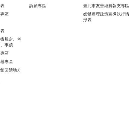
覽表
訴願專區
臺北市友善經費報支專區
所專區
媒體辦理政策宣導執行情
形表
息
覽表
選拔規定、考
合、事蹟
心專區
視器專區
儀館回饋地方
會