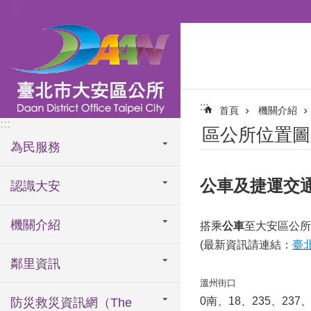
:::
跳到主要內容區塊
:::
首頁
機關介紹
:::
區公所位置圖
為民服務
公車及捷運交
認識大安
機關介紹
搭乘
公車
至大安區公所
(最新資訊請連結：
臺
鄰里資訊
溫州街口
0南、18、235、237
防災救災資訊網（The