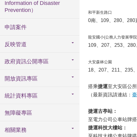
Information of Disaster
Prevention）
和平新生路口
0南、109、280、28
申請案件
龍安國小(公務人力發展學院
反映管道
109、207、253、2
政府資訊公開專區
大安森林公園
18、207、211、23
開放資訊專區
搭乘
捷運
至大安區公所
（最新資訊請連結：
臺
統計資料專區
捷運古亭站：
無障礙專區
至電力公司公車站牌搭
捷運科技大樓站：
相關業務
至科技大樓公車站牌搭