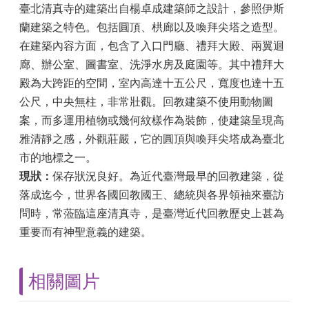
臺北清真寺的建築出自楊卓成建築師之設計，參照伊斯
蘭建築之特色。包括圓頂、栱廊以及喚拜尖塔之造型。
在建築內容方面，包含了入口門廳、禮拜大殿、兩翼迴
廊、辦公室、圖書室、洗淨水房及庭園等。其中禮拜大
殿為大跨距的空間，室內高達十五公尺，寬度也達十五
公尺，中央無柱，非常壯觀。回教建築不使用動物圖
案，而多運用植物或幾何紋樣作為裝飾，使建築呈現高
雅清靜之感，外觀莊嚴，它的圓頂與喚拜尖塔成為臺北
市的地標之一。
現狀：
保存狀況良好。為近代臺灣最早的回教建築，從
落成迄今，世界各國回教國王、總統與各界領袖來臺訪
問時，常蒞臨這座清真寺，是臺灣近代回教歷史上甚為
重要而有神聖意義的建築。
相關圖片