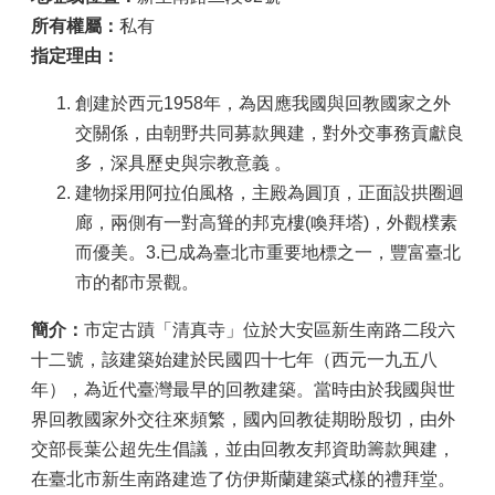
所有權屬：
私有
指定理由：
創建於西元1958年，為因應我國與回教國家之外
交關係，由朝野共同募款興建，對外交事務貢獻良
多，深具歷史與宗教意義 。
建物採用阿拉伯風格，主殿為圓頂，正面設拱圈迴
廊，兩側有一對高聳的邦克樓(喚拜塔)，外觀樸素
而優美。3.已成為臺北市重要地標之一，豐富臺北
市的都市景觀。
簡介：
市定古蹟「清真寺」位於大安區新生南路二段六
十二號，該建築始建於民國四十七年（西元一九五八
年），為近代臺灣最早的回教建築。當時由於我國與世
界回教國家外交往來頻繁，國內回教徒期盼殷切，由外
交部長葉公超先生倡議，並由回教友邦資助籌款興建，
在臺北市新生南路建造了仿伊斯蘭建築式樣的禮拜堂。