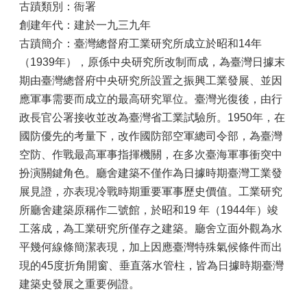
古蹟類別：衙署
創建年代：建於一九三九年
古蹟簡介：臺灣總督府工業研究所成立於昭和14年
（1939年），原係中央研究所改制而成，為臺灣日據末
期由臺灣總督府中央研究所設置之振興工業發展、並因
應軍事需要而成立的最高研究單位。臺灣光復後，由行
政長官公署接收並改為臺灣省工業試驗所。1950年，在
國防優先的考量下，改作國防部空軍總司令部，為臺灣
空防、作戰最高軍事指揮機關，在多次臺海軍事衝突中
扮演關鍵角色。廳舍建築不僅作為日據時期臺灣工業發
展見證，亦表現冷戰時期重要軍事歷史價值。工業研究
所廳舍建築原稱作二號館，於昭和19 年（1944年）竣
工落成，為工業研究所僅存之建築。廳舍立面外觀為水
平幾何線條簡潔表現，加上因應臺灣特殊氣候條件而出
現的45度折角開窗、垂直落水管柱，皆為日據時期臺灣
建築史發展之重要例證。