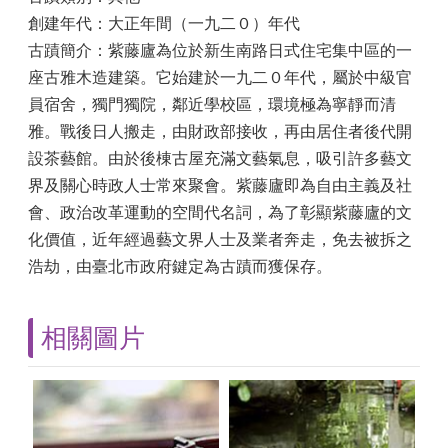
創建年代：
大正年間（一九二０）年代
古蹟簡介：
紫藤廬為位於新生南路日式住宅集中區的一
座古雅木造建築。它始建於一九二０年代，屬於中級官
員宿舍，獨門獨院，鄰近學校區，環境極為寧靜而清
雅。戰後日人搬走，由財政部接收，再由居住者後代開
設茶藝館。由於後棟古屋充滿文藝氣息，吸引許多藝文
界及關心時政人士常來聚會。紫藤廬即為自由主義及社
會、政治改革運動的空間代名詞，為了彰顯紫藤廬的文
化價值，近年經過藝文界人士及業者奔走，免去被拆之
浩劫，由臺北市政府鍵定為古蹟而獲保存。
相關圖片