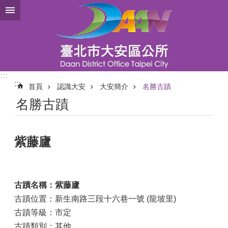
跳到主要內容區塊
:::
:::
首頁
認識大安
大安簡介
名勝古蹟
名勝古蹟
紫藤廬
古蹟名稱：紫藤廬
古蹟位置：
新生南路三段十六巷一號 (龍坡里)
古蹟等級：
市定
古蹟類別：
其他