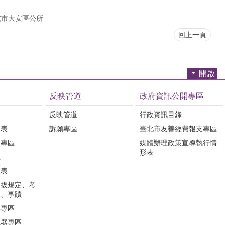
北市大安區公所
回上一頁
開啟
反映管道
政府資訊公開專區
反映管道
行政資訊目錄
覽表
訴願專區
臺北市友善經費報支專區
所專區
媒體辦理政策宣導執行情
形表
息
覽表
選拔規定、考
合、事蹟
心專區
視器專區