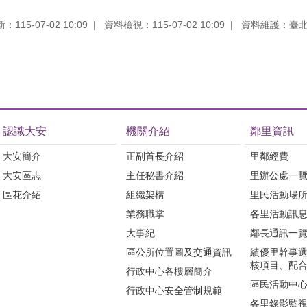
115-07-02 10:09
資料檢視：115-07-02 10:09
資料維護：臺
認識大安
機關介紹
鄰里資訊
大安簡介
正副首長介紹
里鄰經費
大安區志
主任秘書介紹
里辦公處一
區花介紹
組織架構
里民活動場
業務職掌
各里活動訊
大事紀
鄰長通訊一
區公所位置圖及交通資訊
績優里幹事
核項目、配
行政中心各樓層簡介
區民活動中
行政中心安全管制規範
各里錄影監