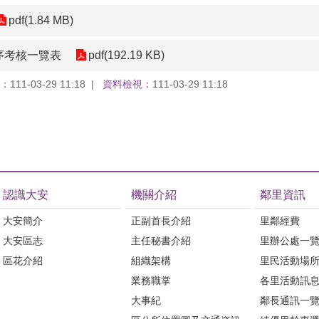
pdf(1.84 MB)
序考核一覽表
pdf(192.19 KB)
：
111-03-29 11:18
資料檢視：
111-03-29 11:18
認識大安
機關介紹
鄰里資訊
大安簡介
正副首長介紹
里鄰經費
大安區志
主任秘書介紹
里辦公處一
區花介紹
組織架構
里民活動場
業務職掌
各里活動訊
大事紀
鄰長通訊一