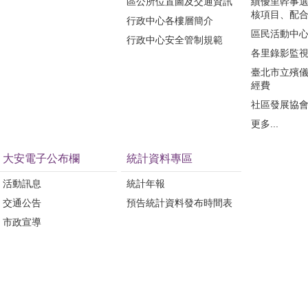
區公所位置圖及交通資訊
績優里幹事
核項目、配
行政中心各樓層簡介
區民活動中
行政中心安全管制規範
各里錄影監
臺北市立殯
經費
社區發展協
更多...
大安電子公布欄
統計資料專區
活動訊息
統計年報
交通公告
預告統計資料發布時間表
市政宣導