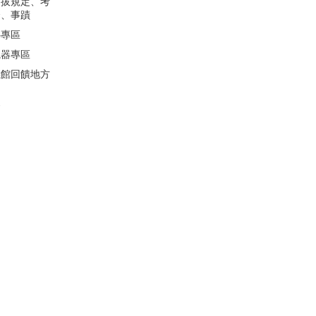
選拔規定、考
合、事蹟
心專區
視器專區
儀館回饋地方
會