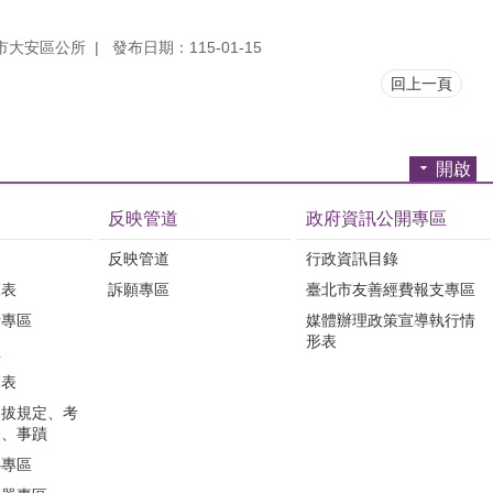
市大安區公所
發布日期：115-01-15
回上一頁
開啟
反映管道
政府資訊公開專區
反映管道
行政資訊目錄
覽表
訴願專區
臺北市友善經費報支專區
所專區
媒體辦理政策宣導執行情
形表
息
覽表
選拔規定、考
合、事蹟
心專區