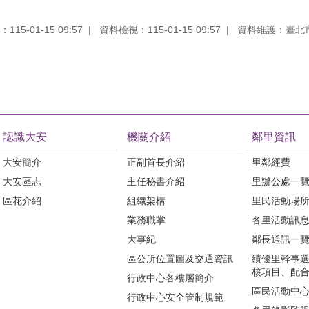
15-01-15 09:57
資料檢視：115-01-15 09:57
資料維護：臺北
認識大安
機關介紹
鄰里資訊
大安簡介
正副首長介紹
里鄰經費
大安區志
主任秘書介紹
里辦公處一
區花介紹
組織架構
里民活動場
業務職掌
各里活動訊
大事紀
鄰長通訊一
區公所位置圖及交通資訊
績優里幹事
核項目、配
行政中心各樓層簡介
區民活動中
行政中心安全管制規範