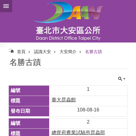
跳到主要內容區塊
:::
:::
首頁
認識大安
大安簡介
名勝古蹟
名勝古蹟
1
臺大昆蟲館
108-08-16
2
總督府農業試驗所昆蟲部