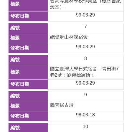
舊高等農林學校作業室（磯永吉紀
念室）
99-03-29
7
總督府山林課宿舍
99-03-29
8
國立臺灣大學日式宿舍－青田街7
巷2號﹙劉榮標寓所﹚
99-03-29
9
義芳居古厝
98-03-18
10